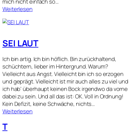
mich nicht einfach so…
:
Weiterlesen
W
a
r
u
SEI LAUT
m
s
Ich bin artig. Ich bin höflich. Bin zurückhaltend,
c
schüchtern, lieber im Hintergrund. Warum?
h
Vielleicht aus Angst. Vielleicht bin ich so erzogen
r
und geprägt. Vielleicht ist mir auch alles zu viel und
e
ich hab‘ überhaupt keinen Bock irgendwo da vorne
i
dabei zu sein. Und all das ist: OK. Voll in Ordnung!
b
Kein Defizit, keine Schwäche, nichts…
e
:
Weiterlesen
u
S
n
T
E
d
I