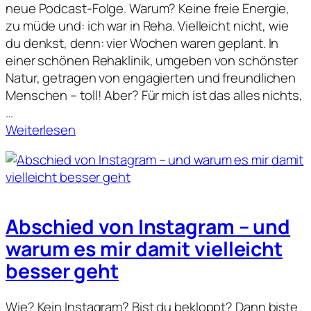
…
n
neue Podcast-Folge. Warum? Keine freie Energie,
e
zu müde und: ich war in Reha. Vielleicht nicht, wie
M
du denkst, denn: vier Wochen waren geplant. In
S
einer schönen Rehaklinik, umgeben von schönster
?
Natur, getragen von engagierten und freundlichen
Menschen – toll! Aber? Für mich ist das alles nichts,
…
:
Weiterlesen
N
e
u
e
E
Abschied von Instagram – und
n
warum es mir damit vielleicht
e
besser geht
r
g
i
Wie? Kein Instagram? Bist du bekloppt? Dann biste